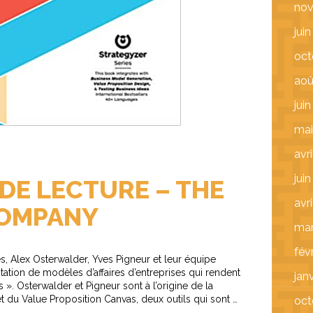
nov
jui
oct
aoû
jui
mai
avr
jui
DE LECTURE – THE
avr
COMPANY
mar
fév
ès, Alex Osterwalder, Yves Pigneur et leur équipe
ntation de modèles d’affaires d’entreprises qui rendent
jan
s ». Osterwalder et Pigneur sont à l’origine de la
 du Value Proposition Canvas, deux outils qui sont …
oct