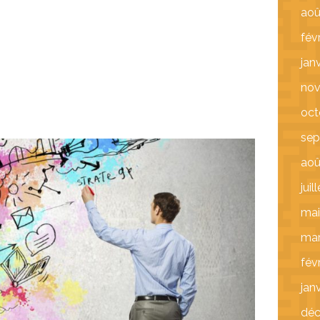
aoû
fév
jan
nov
oct
sep
aoû
juil
mai
mar
fév
jan
dé