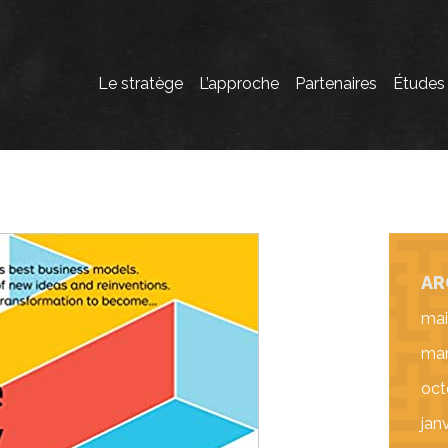
Le stratège
L’approche
Partenaires
Études
AR
mai
mar
oct
jan