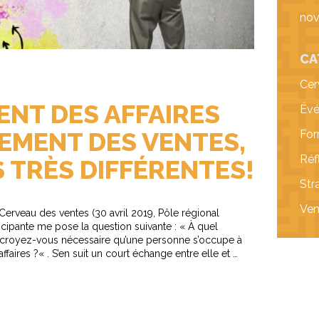
no
CA
Cer
NT DES AFFAIRES
Évé
EMENT DES VENTES,
For
Réf
 TRÈS DIFFÉRENTES!
Str
Ven
Cerveau des ventes (30 avril 2019, Pôle régional
icipante me pose la question suivante : « À quel
 croyez-vous nécessaire qu’une personne s’occupe à
ires ?« . S’en suit un court échange entre elle et …