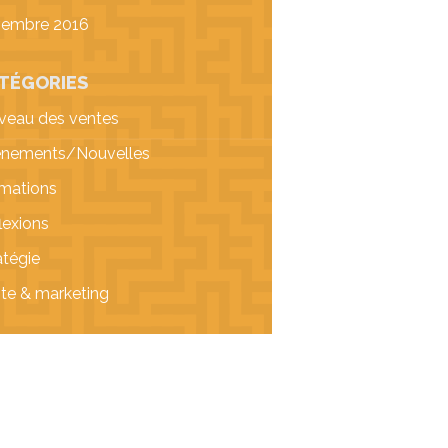
vembre 2016
TÉGORIES
veau des ventes
nements/Nouvelles
mations
lexions
atégie
te & marketing