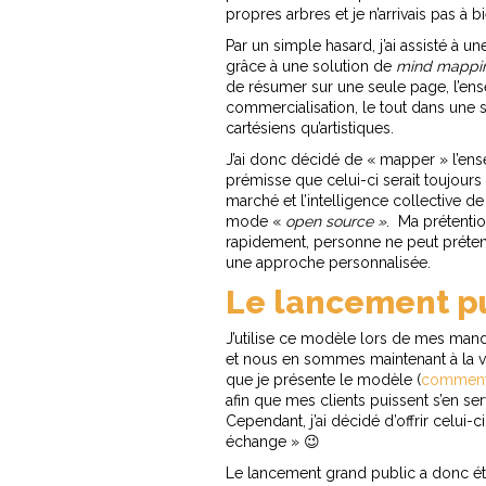
propres arbres et je n’arrivais pas à bi
Par un simple hasard, j’ai assisté à 
grâce à une solution de
mind mappi
de résumer sur une seule page, l’en
commercialisation, le tout dans une 
cartésiens qu’artistiques.
J’ai donc décidé de « mapper » l’
prémisse que celui-ci serait toujours
marché et l’intelligence collective 
mode «
open source »
. Ma prétenti
rapidement, personne ne peut préten
une approche personnalisée.
Le lancement p
J’utilise ce modèle lors de mes man
et nous en sommes maintenant à la v
que je présente le modèle (
commenta
afin que mes clients puissent s’en se
Cependant, j’ai décidé d’offrir celui-c
échange » 😉
Le lancement grand public a donc étai