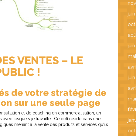
nov
jui
oct
aoû
jui
mai
ES VENTES – LE
avr
UBLIC !
jui
avr
és de votre stratégie de
mar
on sur une seule page
fév
onsultation et de coaching en commercialisation, un
 avec lesquels je travaille. Ce défi réside dans une
jan
ques menant à la vente des produits et services qu’ils
oct