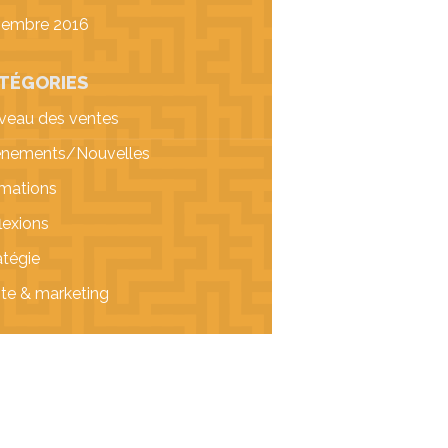
vembre 2016
TÉGORIES
veau des ventes
nements/Nouvelles
mations
lexions
atégie
te & marketing