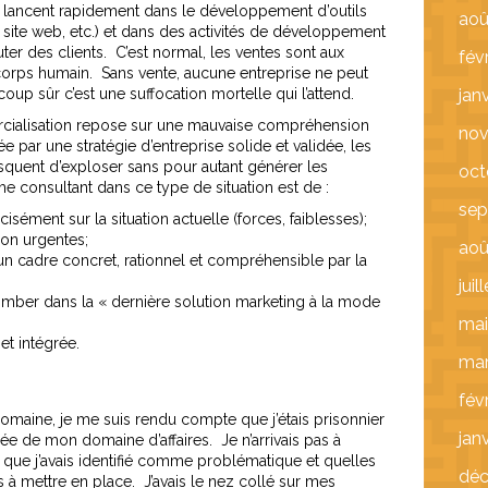
se lancent rapidement dans le développement d’outils
aoû
 site web, etc.) et dans des activités de développement
uter des clients. C’est normal, les ventes sont aux
fév
corps humain. Sans vente, aucune entreprise ne peut
oup sûr c’est une suffocation mortelle qui l’attend.
jan
rcialisation repose sur une mauvaise compréhension
nov
e par une stratégie d’entreprise solide et validée, les
squent d’exploser sans pour autant générer les
oct
 consultant dans ce type de situation est de :
sep
cisément sur la situation actuelle (forces, faiblesses);
ion urgentes;
aoû
un cadre concret, rationnel et compréhensible par la
juil
e tomber dans la « dernière solution marketing à la mode
mai
et intégrée.
mar
fév
domaine, je me suis rendu compte que j’étais prisonnier
jan
 de mon domaine d’affaires. Je n’arrivais pas à
 que j’avais identifié comme problématique et quelles
dé
s à mettre en place. J’avais le nez collé sur mes