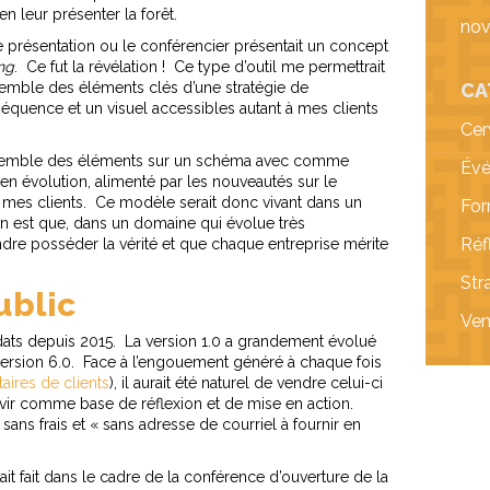
en leur présenter la forêt.
no
une présentation ou le conférencier présentait un concept
ng
. Ce fut la révélation ! Ce type d’outil me permettrait
semble des éléments clés d’une stratégie de
CA
séquence et un visuel accessibles autant à mes clients
Cer
ensemble des éléments sur un schéma avec comme
Évé
 en évolution, alimenté par les nouveautés sur le
de mes clients. Ce modèle serait donc vivant dans un
For
on est que, dans un domaine qui évolue très
Réf
dre posséder la vérité et que chaque entreprise mérite
Str
ublic
Ven
dats depuis 2015. La version 1.0 a grandement évolué
ersion 6.0. Face à l’engouement généré à chaque fois
ires de clients
), il aurait été naturel de vendre celui-ci
rvir comme base de réflexion et de mise en action.
i sans frais et « sans adresse de courriel à fournir en
t fait dans le cadre de la conférence d’ouverture de la