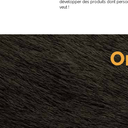
développer des produits dont perso
veut !
O