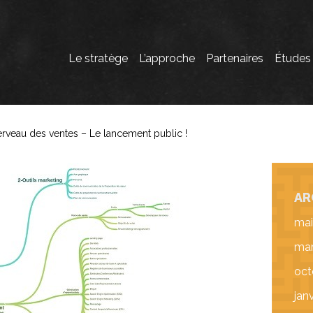
Le stratège
L’approche
Partenaires
Études
rveau des ventes – Le lancement public !
AR
mai
mar
oct
jan