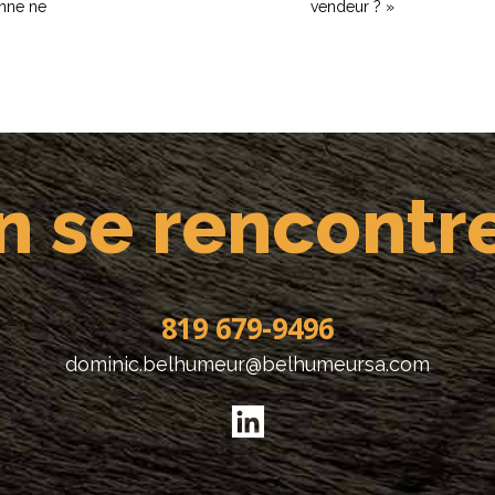
nne ne
vendeur ?
»
n se rencontre
819 679-9496
dominic.belhumeur@belhumeursa.com